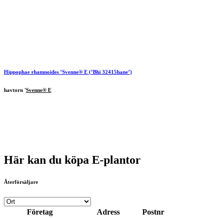
Hippophae rhamnoides ’
Svenne® E
(’Bhi 32415hane’)
havtorn '
Svenne® E
Här kan du köpa E-plantor
Återförsäljare
Företag
Adress
Postnr