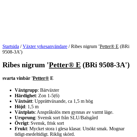
Startsida
/
Växter yrkesanvändare
/
Ribes nigrum ’
Petter® E
(BRi
9508-3A’)
Ribes nigrum '
Petter® E
(BRi 9508-3A')
svarta vinbär '
Petter®
E
Växtgrupp
: Bärväxter
Härdighet
: Zon 1-5(6)
Växtsätt
: Upprättväxande, ca 1,5 m hög
Höjd
: 1,5 m
Växtplats
: Anspråkslös men gynnas av varmt läge.
Ursprung
: Svensk sort från SLU/Balsgård
Övrigt
: Svensk, frisk sort
Frukt
: Mycket stora i glesa klasar. Utsökt smak. Mognar
tidigt-medeltidigt. Riklig skörd.