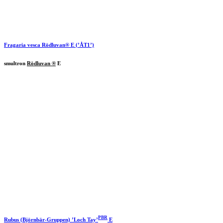
Fragaria vesca
Rödluvan®
E (’ÅT1’)
smultron
Rödluvan ®
E
PBR
Rubus (Björnbär-Gruppen) ’Loch Tay’
E