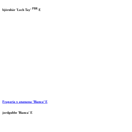
PBR
björnbär 'Loch Tay'
E
Fragaria x ananassa ’Bianca’ E
jordgubbe 'Bianca' E