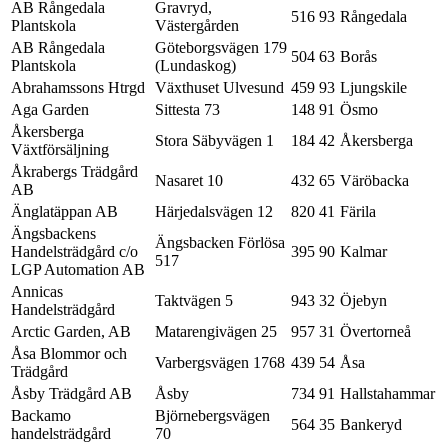
AB Rångedala
Gravryd,
516 93
Rångedala
Plantskola
Västergården
AB Rångedala
Göteborgsvägen 179
504 63
Borås
Plantskola
(Lundaskog)
Abrahamssons Htrgd
Växthuset Ulvesund
459 93
Ljungskile
Aga Garden
Sittesta 73
148 91
Ösmo
Åkersberga
Stora Säbyvägen 1
184 42
Åkersberga
Växtförsäljning
Åkrabergs Trädgård
Nasaret 10
432 65
Väröbacka
AB
Änglatäppan AB
Härjedalsvägen 12
820 41
Färila
Ängsbackens
Ängsbacken Förlösa
Handelsträdgård c/o
395 90
Kalmar
517
LGP Automation AB
Annicas
Taktvägen 5
943 32
Öjebyn
Handelsträdgård
Arctic Garden, AB
Matarengivägen 25
957 31
Övertorneå
Åsa Blommor och
Varbergsvägen 1768
439 54
Åsa
Trädgård
Åsby Trädgård AB
Åsby
734 91
Hallstahammar
Backamo
Björnebergsvägen
564 35
Bankeryd
handelsträdgård
70