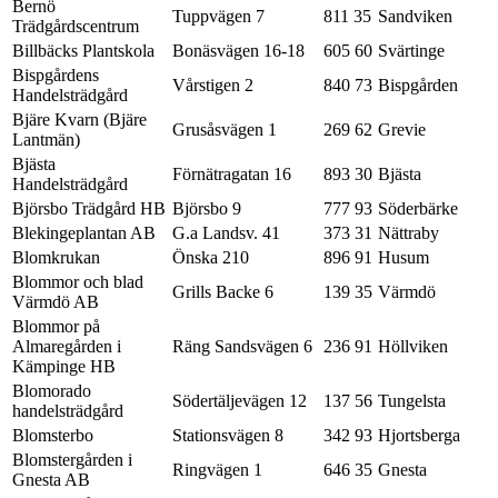
Bernö
Tuppvägen 7
811 35
Sandviken
Trädgårdscentrum
Billbäcks Plantskola
Bonäsvägen 16-18
605 60
Svärtinge
Bispgårdens
Vårstigen 2
840 73
Bispgården
Handelsträdgård
Bjäre Kvarn (Bjäre
Grusåsvägen 1
269 62
Grevie
Lantmän)
Bjästa
Förnätragatan 16
893 30
Bjästa
Handelsträdgård
Björsbo Trädgård HB
Björsbo 9
777 93
Söderbärke
Blekingeplantan AB
G.a Landsv. 41
373 31
Nättraby
Blomkrukan
Önska 210
896 91
Husum
Blommor och blad
Grills Backe 6
139 35
Värmdö
Värmdö AB
Blommor på
Almaregården i
Räng Sandsvägen 6
236 91
Höllviken
Kämpinge HB
Blomorado
Södertäljevägen 12
137 56
Tungelsta
handelsträdgård
Blomsterbo
Stationsvägen 8
342 93
Hjortsberga
Blomstergården i
Ringvägen 1
646 35
Gnesta
Gnesta AB