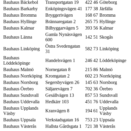
Bauhaus Bäckebol
Transportgatan 19
422 46
Göteborg
Bauhaus Barkarby
Enköpingsvägen 41
177 38
Järfälla
Bauhaus Bromma
Bryggerivägen
168 67
Bromma
Bauhaus Hyllinge
Brännaregatan 2
265 75
Hyllinge
Bauhaus Kalmar
Bilbyggarvägen 5
393 56
Kalmar
Gamla Nynäsvägen
Bauhaus Länna
142 51
Skogås
600
Östra Svedengatan
Bauhaus Linköping
582 73
Linköping
31
Bauhaus
Handelsvägen 1
246 42
Löddeköpinge
Löddeköpinge
Bauhaus Malmö
Nornegatan 8
215 86
Malmö
Bauhaus Norrköping
Kromgatan 2
602 23
Norrköping
Bauhaus Norsborg
Segersbyvägen 26
145 63
Norsborg
Bauhaus Örebro
Säljarevägen 7
702 36
Örebro
Bauhaus Sundsvall
Gesällvägen 13
857 53
Sundsvall
Bauhaus Uddevalla
Hedkärr 103
451 76
Uddevalla
Bauhaus Upplands
Upplands
Kranvägen 8
194 61
Väsby
Väsby
Bauhaus Uppsala
Verkstadsgatan 16
753 23
Uppsala
Bauhaus Västerås
Hallsta Gårdsgata 1
721 38
Västerås