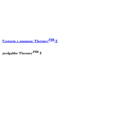
PBR
Fragaria x ananassa ’Florence’
E
PBR
jordgubbe 'Florence'
E