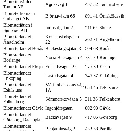
Blomstergården
Agdasväg 1
457 32
Tanumshede
Tanum AB
Blomsterhörnan i
Björnavägen 66
891 41
Örnsköldsvik
Gullänget AB
Blomsterjätten i
Industrigatan 2
511 62
Skene
Sjuhärad AB
Blomsterlandet
Kristianstadsgatan
262 71
Ängelholm
Ängelholm
22
Blomsterlandet Borås
Bäckeskogsgatan 3
504 68
Borås
Blomsterlandet
Norra Backagatan 4
781 70
Borlänge
Borlänge
Blomsterlandet Eksjö
Fristadsvägen 22
575 39
Eksjö
Blomsterlandet
Lastbilsgatan 4
745 37
Enköping
Enköping
Blomsterlandet
Mått Johanssons väg
633 46
Eskilstuna
Eskilstuna
1A
Blomsterlandet
Sömmerskevägen 5
311 36
Falkenberg
Falkenberg
Blomsterlandet Gävle
Ingenjörsgatan
802 93
Gävle
Blomsterlandet
Backavägen 9
417 05
Göteborg
Göteborg, Backaplan
Blomsterlandet
Benjaminsväg 2
433 38
Partille