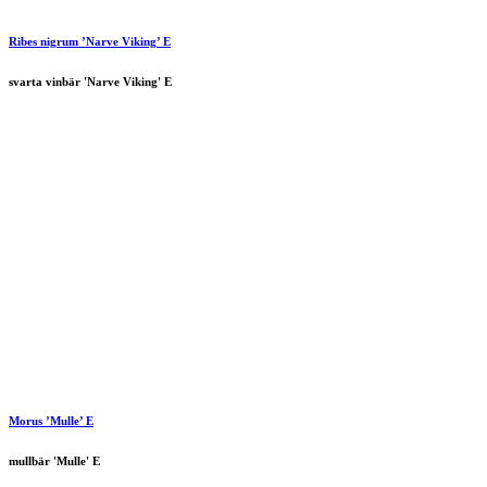
Ribes nigrum ’Narve Viking’ E
svarta vinbär 'Narve Viking' E
Morus ’Mulle’ E
mullbär 'Mulle' E