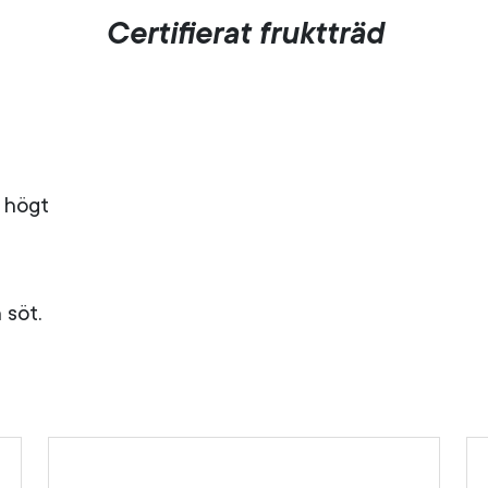
Certifierat fruktträd
e högt
 söt.