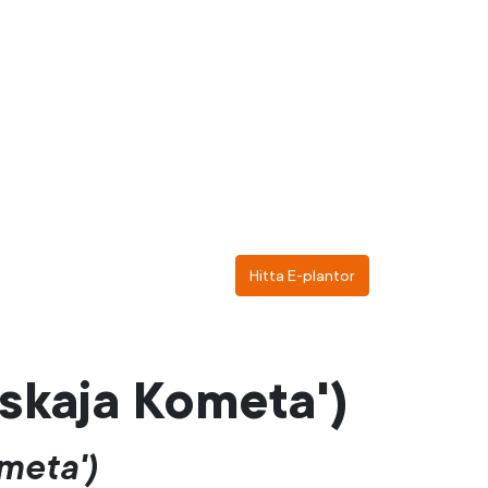
Hitta E-plantor
skaja Kometa')
meta')