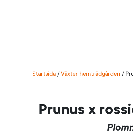
Startsida
/
Växter hemträdgården
/
Pr
Prunus x ross
Plomm