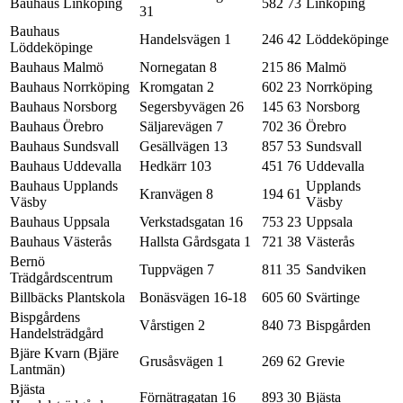
Bauhaus Linköping
582 73
Linköping
31
Bauhaus
Handelsvägen 1
246 42
Löddeköpinge
Löddeköpinge
Bauhaus Malmö
Nornegatan 8
215 86
Malmö
Bauhaus Norrköping
Kromgatan 2
602 23
Norrköping
Bauhaus Norsborg
Segersbyvägen 26
145 63
Norsborg
Bauhaus Örebro
Säljarevägen 7
702 36
Örebro
Bauhaus Sundsvall
Gesällvägen 13
857 53
Sundsvall
Bauhaus Uddevalla
Hedkärr 103
451 76
Uddevalla
Bauhaus Upplands
Upplands
Kranvägen 8
194 61
Väsby
Väsby
Bauhaus Uppsala
Verkstadsgatan 16
753 23
Uppsala
Bauhaus Västerås
Hallsta Gårdsgata 1
721 38
Västerås
Bernö
Tuppvägen 7
811 35
Sandviken
Trädgårdscentrum
Billbäcks Plantskola
Bonäsvägen 16-18
605 60
Svärtinge
Bispgårdens
Vårstigen 2
840 73
Bispgården
Handelsträdgård
Bjäre Kvarn (Bjäre
Grusåsvägen 1
269 62
Grevie
Lantmän)
Bjästa
Förnätragatan 16
893 30
Bjästa