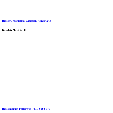
Ribes (Grossularia-Gruppen) ’Invicta’ E
Krusbär 'Invicta' E
Ribes nigrum
Petter®
E (’BRi 9508-3A’)