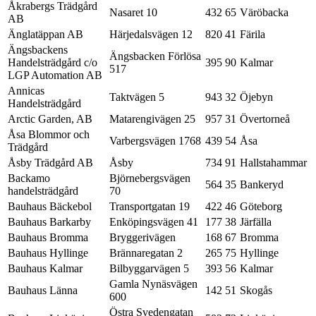
Åkrabergs Trädgård
Nasaret 10
432 65
Väröbacka
AB
Änglatäppan AB
Härjedalsvägen 12
820 41
Färila
Ängsbackens
Ängsbacken Förlösa
Handelsträdgård c/o
395 90
Kalmar
517
LGP Automation AB
Annicas
Taktvägen 5
943 32
Öjebyn
Handelsträdgård
Arctic Garden, AB
Matarengivägen 25
957 31
Övertorneå
Åsa Blommor och
Varbergsvägen 1768
439 54
Åsa
Trädgård
Åsby Trädgård AB
Åsby
734 91
Hallstahammar
Backamo
Björnebergsvägen
564 35
Bankeryd
handelsträdgård
70
Bauhaus Bäckebol
Transportgatan 19
422 46
Göteborg
Bauhaus Barkarby
Enköpingsvägen 41
177 38
Järfälla
Bauhaus Bromma
Bryggerivägen
168 67
Bromma
Bauhaus Hyllinge
Brännaregatan 2
265 75
Hyllinge
Bauhaus Kalmar
Bilbyggarvägen 5
393 56
Kalmar
Gamla Nynäsvägen
Bauhaus Länna
142 51
Skogås
600
Östra Svedengatan