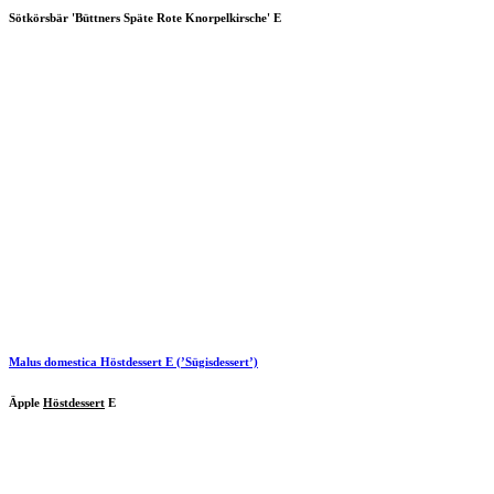
Sötkörsbär 'Büttners Späte Rote Knorpelkirsche' E
Malus domestica
Höstdessert
E (’Sügisdessert’)
Äpple
Höstdessert
E