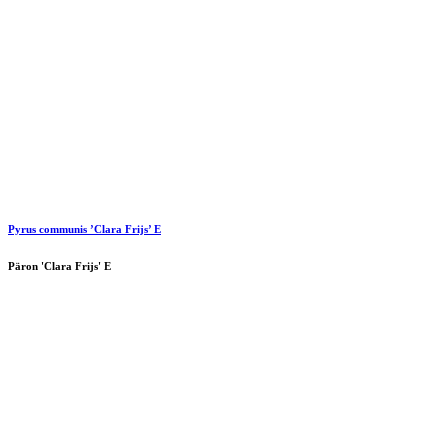
Pyrus communis ’Clara Frijs’ E
Päron 'Clara Frijs' E