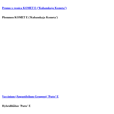
Prunus x rossica KOMET E (’Kubanskaja Kometa’)
Plommon KOMET E ('Kubanskaja Kometa')
Vaccinium (Angustifolium-Gruppen) ’Putte’ E
Hybridblåbär 'Putte' E