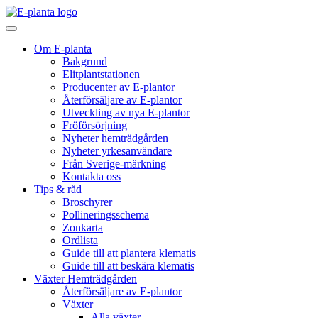
Hoppa till innehåll
Huvudnavigering
Om E-planta
Bakgrund
Elitplantstationen
Producenter av E-plantor
Återförsäljare av E-plantor
Utveckling av nya E-plantor
Fröförsörjning
Nyheter hemträdgården
Nyheter yrkesanvändare
Från Sverige-märkning
Kontakta oss
Tips & råd
Broschyrer
Pollineringsschema
Zonkarta
Ordlista
Guide till att plantera klematis
Guide till att beskära klematis
Växter Hemträdgården
Återförsäljare av E-plantor
Växter
Alla växter