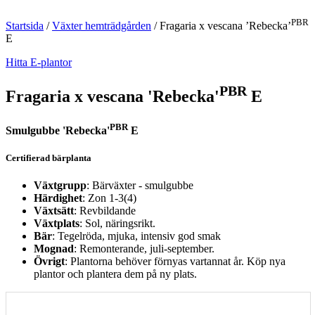
PBR
Startsida
/
Växter hemträdgården
/
Fragaria x vescana ’Rebecka’
E
Hitta E-plantor
PBR
Fragaria x vescana 'Rebecka'
E
PBR
Smulgubbe 'Rebecka'
E
Certifierad bärplanta
Växtgrupp
: Bärväxter - smulgubbe
Härdighet
: Zon 1-3(4)
Växtsätt
: Revbildande
Växtplats
: Sol, näringsrikt.
Bär
: Tegelröda, mjuka, intensiv god smak
Mognad
: Remonterande, juli-september.
Övrigt
: Plantorna behöver förnyas vartannat år. Köp nya
plantor och plantera dem på ny plats.