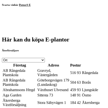
Svarta vinbär
Petter® E
Här kan du köpa E-plantor
Återförsäljare
Företag
Adress
Postnr
AB Rångedala
Gravryd,
516 93
Rångedala
Plantskola
Västergården
AB Rångedala
Göteborgsvägen 179
504 63
Borås
Plantskola
(Lundaskog)
Abrahamssons Htrgd
Växthuset Ulvesund
459 93
Ljungskile
Aga Garden
Sittesta 73
148 91
Ösmo
Åkersberga
Stora Säbyvägen 1
184 42
Åkersberga
Växtförsäljning