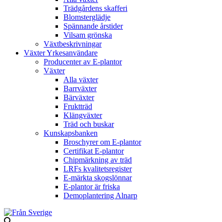
Trädgårdens skafferi
Blomsterglädje
Spännande årstider
Vilsam grönska
Växtbeskrivningar
Växter Yrkesanvändare
Producenter av E-plantor
Växter
Alla växter
Barrväxter
Bärväxter
Fruktträd
Klängväxter
Träd och buskar
Kunskapsbanken
Broschyrer om E-plantor
Certifikat E-plantor
Chipmärkning av träd
LRFs kvalitetsregister
E-märkta skogslönnar
E-plantor är friska
Demoplantering Alnarp