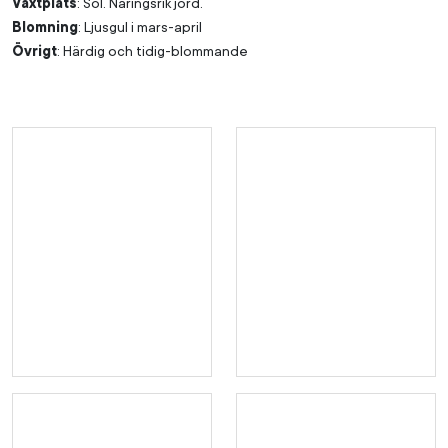
Växtplats
: Sol. Näringsrik jord.
Blomning
: Ljusgul i mars-april
Övrigt
: Härdig och tidig-blommande