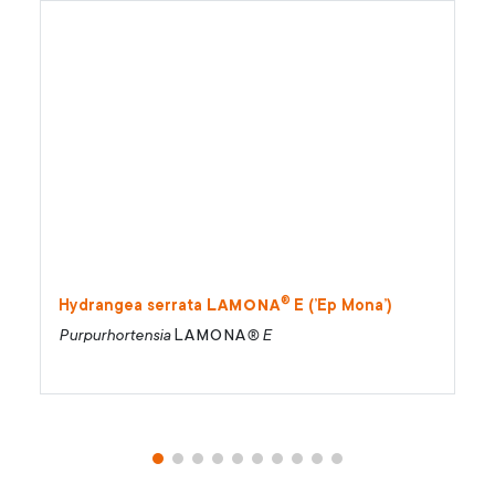
®
Lamona
Hydrangea serrata
E (’Ep Mona’)
Lamona
Purpurhortensia
® E