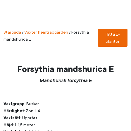
Startsida
/
Växter hemträdgården
/
Forsythia
Hitta E-
mandshurica E
plantor
Forsythia mandshurica E
Manchurisk forsythia E
Växtgrupp
: Buskar
Härdighet
: Zon 1-4
Växtsätt
: Upprätt
Höjd
: 1-1,5 meter