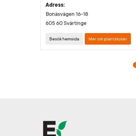
Adress:
Bonäsvägen 16-18
605 60 Svärtinge
Besök hemsida
Mer om plantskolan