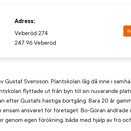
Adress:
B
Veberöd 274
247 96 Veberöd
v Gustaf Svensson. Plantskolan låg då inne i samh
skolan flyttade ut från byn till sin nuvarande plat
an efter Gustafs hastiga bortgång. Bara 20 år ga
ade ensam ansvaret för företaget. Bo-Göran ändrade
r genom egen förökning, både med hjälp av frö och 