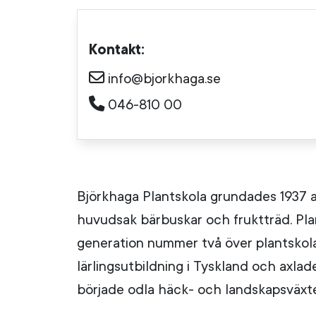
Kontakt:
info@bjorkhaga.se
046-810 00
Björkhaga Plantskola grundades 1937 a
huvudsak bärbuskar och fruktträd. Plant
generation nummer två över plantskol
lärlingsutbildning i Tyskland och axl
började odla häck- och landskapsväxte