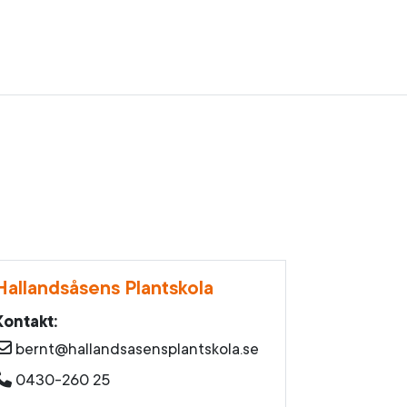
Hallandsåsens Plantskola
Andreass
Kontakt:
Kontakt:
bernt@hallandsasensplantskola.se
andreas
0430-260 25
070-60