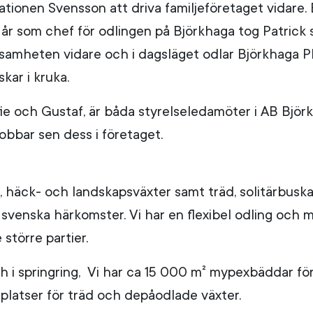
tionen Svensson att driva familjeföretaget vidare. 
 år som chef för odlingen på Björkhaga tog Patrick 
erksamheten vidare och i dagsläget odlar Björkhaga
kar i kruka.
e och Gustaf, är båda styrelseledamöter i AB Björk
jobbar sen dess i företaget.
, häck- och landskapsväxter samt träd, solitärbuska
 svenska härkomster. Vi har en flexibel odling och 
 större partier.
 och i springring, Vi har ca 15 000 m² mypexbäddar f
llplatser för träd och depåodlade växter.