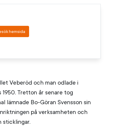
esök hemsida
ället Veberöd och man odlade i
s 1950. Tretton år senare tog
mmal lämnade Bo-Göran Svensson sin
 inriktningen på verksamheten och
sticklingar.