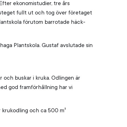
Efter ekonomistudier, tre års
steget fullt ut och tog över företaget
 Plantskola förutom barrotade häck-
haga Plantskola. Gustaf avslutade sin
r och buskar i kruka. Odlingen är
med god framförhållning har vi
ör krukodling och ca 500 m²